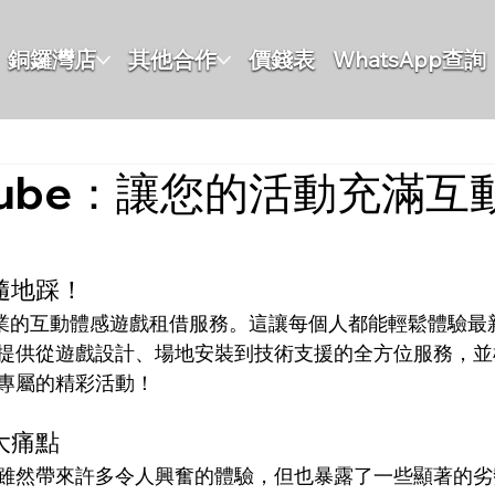
銅鑼灣店
其他合作
價錢表
WhatsApp查詢
 Cube：讓您的活動充滿互
隨地踩！
 提供專業的互動體感遊戲租借服務。這讓每個人都能輕鬆體驗
提供從遊戲設計、場地安裝到技術支援的全方位服務，並
專屬的精彩活動！
大痛點
雖然帶來許多令人興奮的體驗，但也暴露了一些顯著的劣