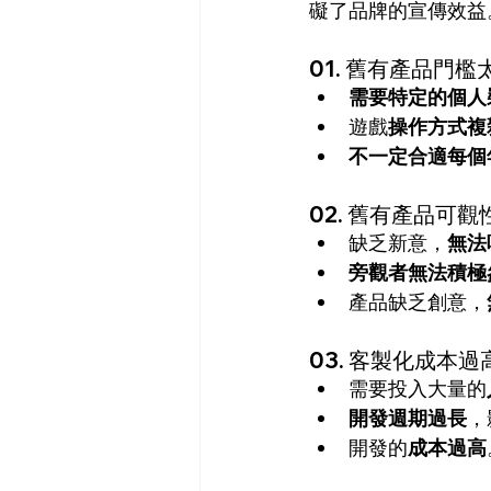
礙了品牌的宣傳效益
01. 舊有產品門檻
需要特定的個人
遊戲
操作方式複
不一定合適每個
02. 舊有產品可觀
缺乏新意，
無法
旁觀者無法積極
產品缺乏創意，
03. 客製化成本過
需要投入大量的
開發週期過長
，
開發的
成本過高