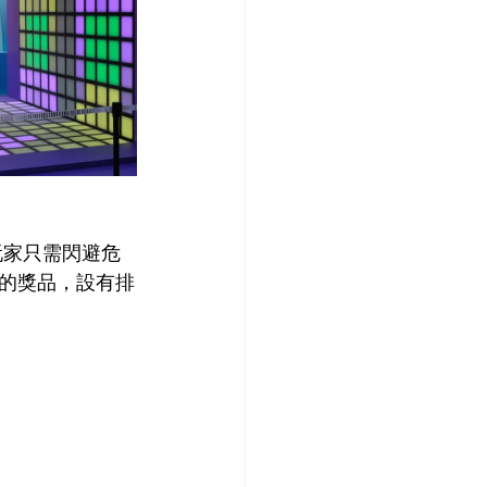
。玩家只需閃避危
的獎品，設有排