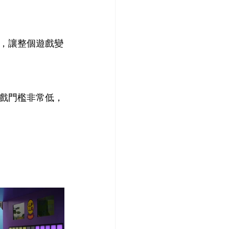
，讓整個遊戲變
戲門檻非常低，