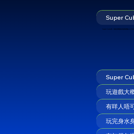
Super 
Super Cube係一種創新嘅動感遊戲體驗,
Super 
玩遊戲大
有咩人唔可以
玩完身水