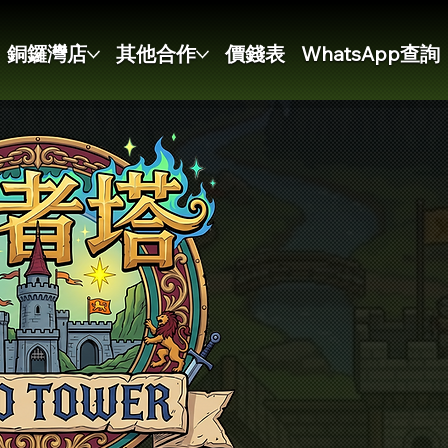
銅鑼灣店
其他合作
價錢表
WhatsApp查詢