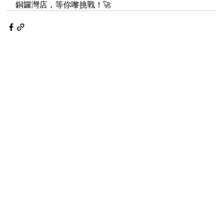
銅鑼灣店，等你嚟挑戰！🚀