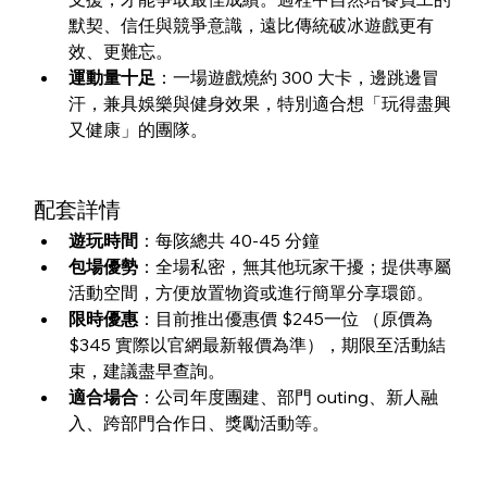
默契、信任與競爭意識，遠比傳統破冰遊戲更有
效、更難忘。
運動量十足
：一場遊戲燒約 300 大卡，邊跳邊冒
汗，兼具娛樂與健身效果，特別適合想「玩得盡興
又健康」的團隊。
配套詳情
遊玩時間
：每陔總共 40-45 分鐘
包場優勢
：全場私密，無其他玩家干擾；提供專屬
活動空間，方便放置物資或進行簡單分享環節。
限時優惠
：目前推出優惠價 $245一位 （原價為 
$345 實際以官網最新報價為準），期限至活動結
束，建議盡早查詢。
適合場合
：公司年度團建、部門 outing、新人融
入、跨部門合作日、獎勵活動等。