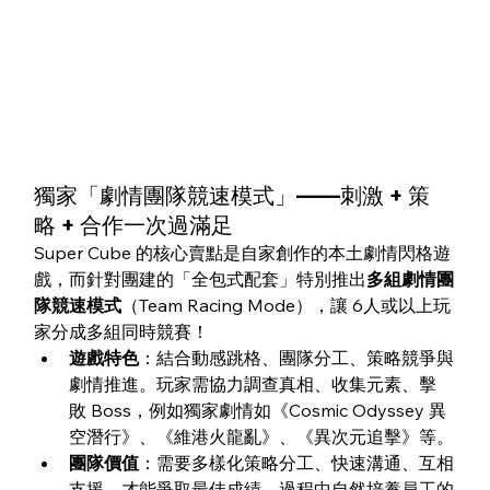
獨家「劇情團隊競速模式」——刺激 + 策
略 + 合作一次過滿足
Super Cube 的核心賣點是自家創作的本土劇情閃格遊
戲，而針對團建的「全包式配套」特別推出
多組劇情團
隊競速模式
（Team Racing Mode），讓 6人或以上玩
家分成多組同時競賽！
遊戲特色
：結合動感跳格、團隊分工、策略競爭與
劇情推進。玩家需協力調查真相、收集元素、擊
敗 Boss，例如獨家劇情如《Cosmic Odyssey 異
空潛行》、《維港火龍亂》、《異次元追擊》等。
團隊價值
：需要多樣化策略分工、快速溝通、互相
支援，才能爭取最佳成績。過程中自然培養員工的