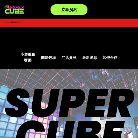
立即預約
《新年大激賞》
原價$349/位
優惠價$245一位！
小遊戲贏
團建包場
門店資訊
最新消息
其他合作
獎勵
SUPER
SUPER
CUBE
CUBE