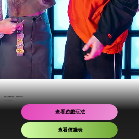
​最新主打劇情遊戲 － Super Cube
​與您的家人朋友組隊，一同進入 Super Cube 冒險世界！
查看遊戲玩法
查看價錢表