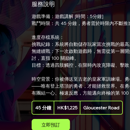
服務說明
遊戲準備：遊戲講解 [時間：5分鐘]
戰鬥時限：共 45 分鐘，勇者需於時限內不斷推
進度存檔系統：
挑戰紀錄：系統將自動儲存玩家當次挑戰的最高
無縫續戰：下一次啟動遊戲時，無需從第一層開
討，直指 100 關巔峰。
目標：透過四肢觸控，在限時內攻克障礙、擊敗 Bo
時空背景：你被傳送至古老的皇家軍訓練場。勇
——唯有登上塔頂的勇者，才能拯救世界。在勇
有團結一心、極速反應，方能邁向終極的第 100
1,225
45 分鐘
4
港
HK$1,225
Gloucester Road
元
5
分
立即預訂
鐘