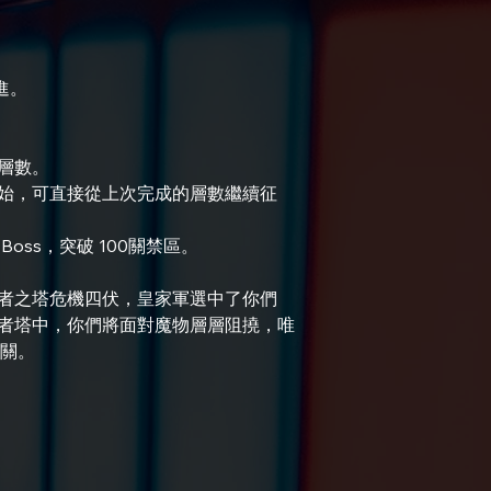
進。
層數。
始，可直接從上次完成的層數繼續征
ss，突破 100關禁區。
者之塔危機四伏，皇家軍選中了你們
者塔中，你們將面對魔物層層阻撓，唯
 關。