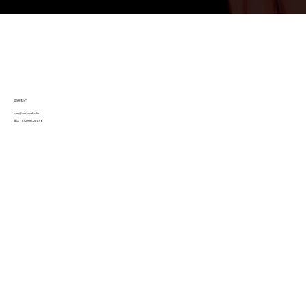
​聯絡我們
play@supercube.hk
​電話：852-98028896