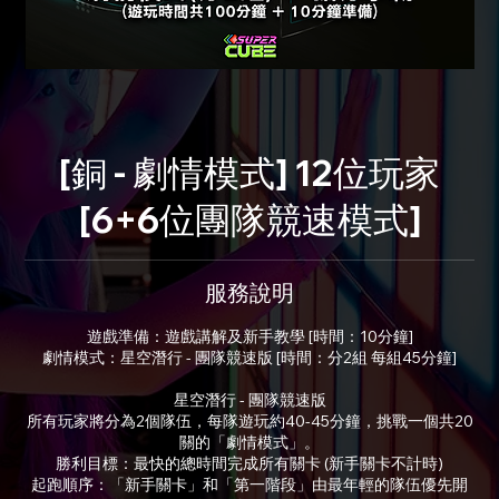
[銅 - 劇情模式] 12位玩家
[6+6位團隊競速模式]
服務說明
遊戲準備：遊戲講解及新手教學 [時間：10分鐘]
劇情模式：星空潛行 - 團隊競速版 [時間：分2組 每組45分鐘]
星空潛行 - 團隊競速版
所有玩家將分為2個隊伍，每隊遊玩約40-45分鐘，挑戰一個共20
關的「劇情模式」。
勝利目標：最快的總時間完成所有關卡 (新手關卡不計時)
起跑順序：「新手關卡」和「第一階段」由最年輕的隊伍優先開