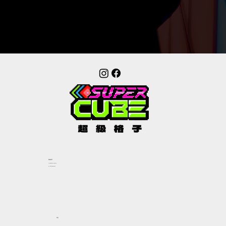
​聯絡我們
play@supercube.hk
​電話：852-98028896
地址