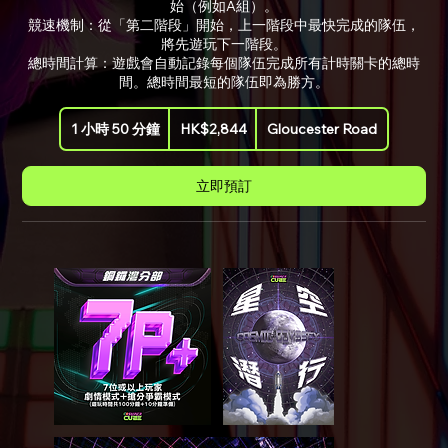
始（例如A組）。
競速機制：從「第二階段」開始，上一階段中最快完成的隊伍，
將先遊玩下一階段。
總時間計算：遊戲會自動記錄每個隊伍完成所有計時關卡的總時
間。總時間最短的隊伍即為勝方。
2,844
1 小時 50 分鐘
1
HK$2,844
Gloucester Road
港
元
小
5
立即預訂
0
分
鐘